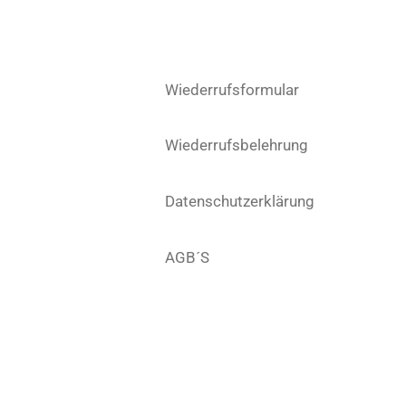
r
a
m
Wiederrufsformular
Wiederrufsbelehrung
Datenschutzerklärung
AGB´S