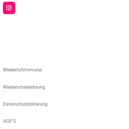
I
n
s
t
a
g
r
a
m
Wiederrufsformular
Wiederrufsbelehrung
Datenschutzerklärung
AGB´S